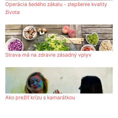
Operácia šedého zákalu - zlepšenie kvality
života
Strava má na zdravie zásadný vplyv
Ako prežiť krízu s kamarátkou