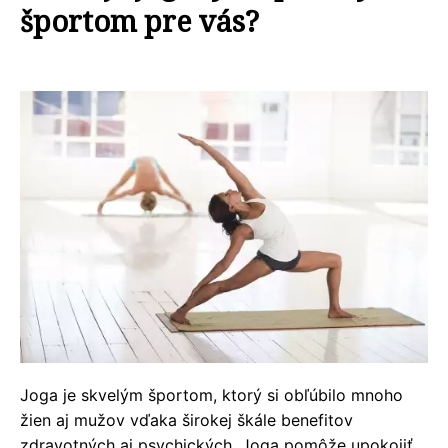
športom pre vás?
Joga je skvelým športom, ktorý si obľúbilo mnoho
žien aj mužov vďaka širokej škále benefitov
zdravotných aj psychických. Joga pomôže upokojiť