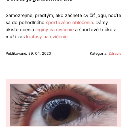
Samozrejme, predtým, ako začnete cvičiť jogu, hoďte
sa do pohodlného
športového oblečenia
. Dámy
akiste ocenia
legíny na cvičenie
a športové tričko a
muži zas
kraťasy na cvičenie
.
Publikované: 29. 04. 2020
Kategória:
Zdravie