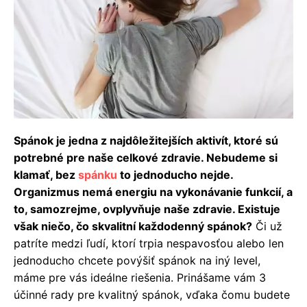
Spánok je jedna z najdôležitejších aktivít, ktoré sú
potrebné pre naše celkové zdravie. Nebudeme si
klamať, bez
spánku
to jednoducho nejde.
Organizmus nemá energiu na vykonávanie funkcií, a
to, samozrejme, ovplyvňuje naše zdravie. Existuje
však niečo, čo skvalitní každodenný spánok?
Či už
patríte medzi ľudí, ktorí trpia nespavosťou alebo len
jednoducho chcete povýšiť spánok na iný level,
máme pre vás ideálne riešenia. Prinášame vám 3
účinné rady pre kvalitný spánok, vďaka čomu budete