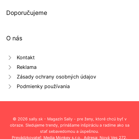
Doporučujeme
O nás
Kontakt
Reklama
Zásady ochrany osobných údajov
Podmienky používania
© 2026 sally.sk - Magazín Sally - pre ženy, ktoré chcú byť v
obraze. Sledujeme trendy, prinášame inšpiráciu a radíme ako sa
stať sebavedomou a úspešnou.
Prevádzkovateľ: Media Monkey s.r.o., Adresa: Nová Ves 272,