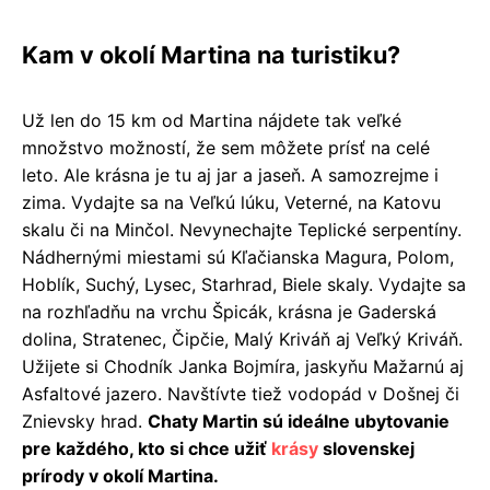
Kam v okolí Martina na turistiku?
Už len do 15 km od Martina nájdete tak veľké
množstvo možností, že sem môžete prísť na celé
leto. Ale krásna je tu aj jar a jaseň. A samozrejme i
zima. Vydajte sa na Veľkú lúku, Veterné, na Katovu
skalu či na Minčol. Nevynechajte Teplické serpentíny.
Nádhernými miestami sú Kľačianska Magura, Polom,
Hoblík, Suchý, Lysec, Starhrad, Biele skaly. Vydajte sa
na rozhľadňu na vrchu Špicák, krásna je Gaderská
dolina, Stratenec, Čipčie, Malý Kriváň aj Veľký Kriváň.
Užijete si Chodník Janka Bojmíra, jaskyňu Mažarnú aj
Asfaltové jazero. Navštívte tiež vodopád v Došnej či
Znievsky hrad.
Chaty Martin sú ideálne ubytovanie
pre každého, kto si chce užiť
krásy
slovenskej
prírody v okolí Martina.