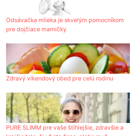
Odsávačka mlieka je skvelým pomocníkom
pre dojčiace mamičky
Zdravý víkendový obed pre celú rodinu
PURE SLIMM pre vaše štíhlejšie, zdravšie a