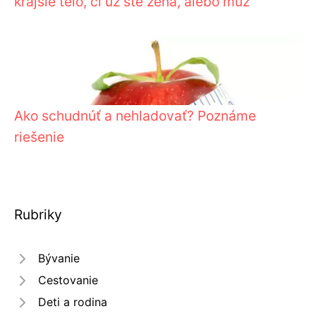
krajšie telo, či už ste žena, alebo muž
Ako schudnúť a nehladovať? Poznáme
riešenie
Rubriky
Bývanie
Cestovanie
Deti a rodina