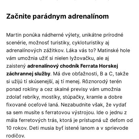
Začnite parádnym adrenalínom
Martin ponúka nádherné výlety, unikátne prírodné
scenérie, možnosť turistiky, cykloturistiky aj
adrenalínových zážitkov. Láka vás to? Matinské hole
vám umožnia užiť si nielen lyžovačku, ale aj
zaistený
adrenalínový chodník Ferrata Horskej
záchrannej služby
. Má dve obťažnosti, B a C, takže
si užijú tí skúsenejší, aj tí menej. Rôznorodý terén
ponad rokliny a cez skalné previsy vám umožnia
zdolať rebríky, mostíky, stúpačky, kramle a dobre
fixované oceľové laná. Nezabudnite však, že vydať
sa sem musíte s ferratovou výstrojou. Ide o jednu z
mála ferretových trás, ktorá je prístupná už deťom od
10 rokov. Deti musia byť istené lanom a v sprievode
rodičov.