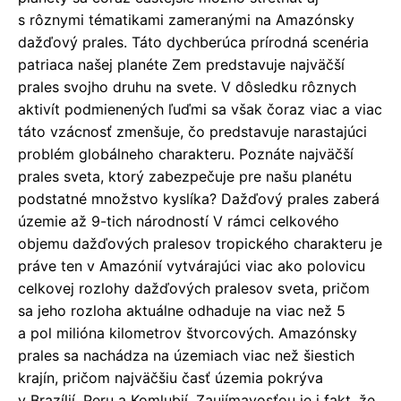
s rôznymi tématikami zameranými na Amazónsky
dažďový prales. Táto dychberúca prírodná scenéria
patriaca našej planéte Zem predstavuje najväčší
prales svojho druhu na svete. V dôsledku rôznych
aktivít podmienených ľuďmi sa však čoraz viac a viac
táto vzácnosť zmenšuje, čo predstavuje narastajúci
problém globálneho charakteru. Poznáte najväčší
prales sveta, ktorý zabezpečuje pre našu planétu
podstatné množstvo kyslíka? Dažďový prales zaberá
územie až 9-tich národností V rámci celkového
objemu dažďových pralesov tropického charakteru je
práve ten v Amazónií vytvárajúci viac ako polovicu
celkovej rozlohy dažďových pralesov sveta, pričom
sa jeho rozloha aktuálne odhaduje na viac než 5
a pol milióna kilometrov štvorcových. Amazónsky
prales sa nachádza na územiach viac než šiestich
krajín, pričom najväčšiu časť územia pokrýva
v Brazílií, Peru a Komlubií. Zaujímavosťou je i fakt, že