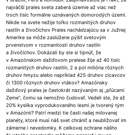
najväčší prales sveta zaberá územie až viac než
troch tisíc formálne uznávaných domorodých území.
Nikde na svete nežije toľko rozmanitých druhov
rastlín a živočíchov Prales nachádzajúcu sa v Južnej
Amerike sa môže zaslúžene pýšiť svetovým
prvenstvom v rozmanitosti druhov rastlín
a živočíchov. Dokázali by ste si tipnúť, že
v Amazónskom dažďovom pralese žije až 40 tisíc
rozmanitých druhov rastlín, 2 a pol milióna rôznych
druhov hmyzu alebo napríklad 425 druhov cicavcov
či 1300 rôznych druhov vtákov? Amazónsky
dažďový prales je častokrát nazývaným aj „pľúcami
Zeme“, čomu sa nemožno čudovať. Vedeli ste, že až
20% kyslíka vyprodukovaného lesmi je tvorený tým
v Amazónii? Patrí medzi tie časti našej milovanej
planéty, ktoré musí náš svet chrániť a neubližovať im
zámerne i nevedomky. K celkovej ochrane nášho