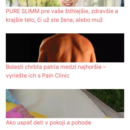
PURE SLIMM pre vaše štíhlejšie, zdravšie a
krajšie telo, či už ste žena, alebo muž
Bolesti chrbta patria medzi najhoršie –
vyriešte ich s Pain Clinic
Ako uspať deti v pokoji a pohode