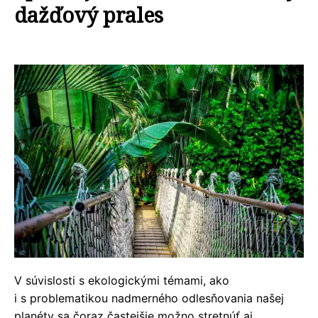
dažďový prales
V súvislosti s ekologickými témami, ako
i s problematikou nadmerného odlesňovania našej
planéty sa čoraz častejšie možno stretnúť aj