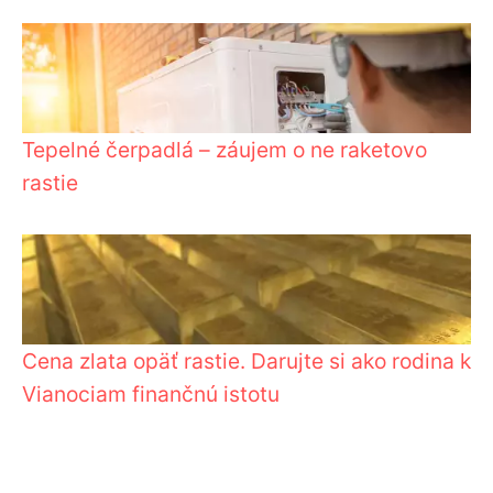
Tepelné čerpadlá – záujem o ne raketovo
rastie
Cena zlata opäť rastie. Darujte si ako rodina k
Vianociam finančnú istotu