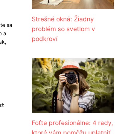
Strešné okná: Žiadny
te sa
problém so svetlom v
b a
podkroví
ak,
.
ež
Foťte profesionálne: 4 rady,
ktoré vám pomôžu uplatniť