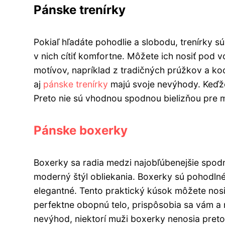
Pánske trenírky
Pokiaľ hľadáte pohodlie a slobodu, trenírky 
v nich cítiť komfortne. Môžete ich nosiť pod 
motívov, napríklad z tradičných prúžkov a ko
aj
pánske trenírky
majú svoje nevýhody. Keďže
Preto nie sú vhodnou spodnou bielizňou pre m
Pánske boxerky
Boxerky sa radia medzi najobľúbenejšie spod
moderný štýl obliekania. Boxerky sú pohodlné
elegantné. Tento praktický kúsok môžete nos
perfektne obopnú telo, prispôsobia sa vám a
nevýhod, niektorí muži boxerky nenosia preto,