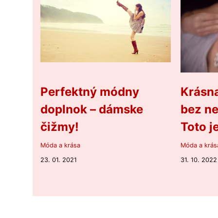
Perfektný módny
Krásna
doplnok – dámske
bez ne
čižmy!
Toto j
Móda a krása
Móda a krás
23. 01. 2021
31. 10. 2022