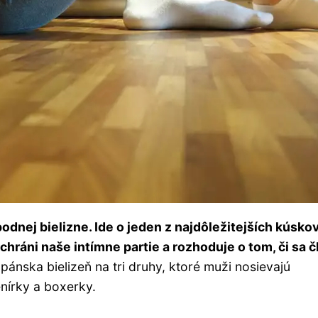
dnej bielizne. Ide o jeden z najdôležitejších kúsko
 chráni naše intímne partie a rozhoduje o tom, či sa 
ánska bielizeň na tri druhy, ktoré muži nosievajú
enírky a boxerky.