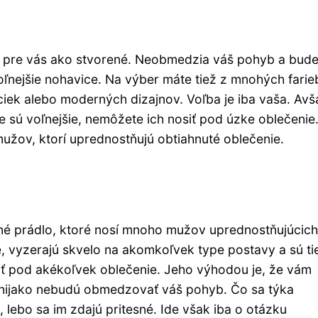
sú pre vás ako stvorené. Neobmedzia váš pohyb a bude
voľnejšie nohavice. Na výber máte tiež z mnohých farie
ciek alebo moderných dizajnov. Voľba je iba vaša. Avš
 sú voľnejšie, nemôžete ich nosiť pod úzke oblečenie
užov, ktorí uprednostňujú obtiahnuté oblečenie.
né prádlo, ktoré nosí mnoho mužov uprednostňujúcich
, vyzerajú skvelo na akomkoľvek type postavy a sú ti
iť pod akékoľvek oblečenie. Jeho výhodou je, že vám
 nijako nebudú obmedzovať váš pohyb. Čo sa týka
 lebo sa im zdajú pritesné. Ide však iba o otázku