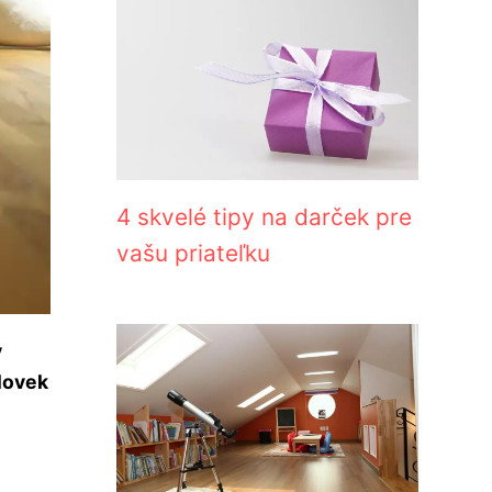
4 skvelé tipy na darček pre
vašu priateľku
v
človek