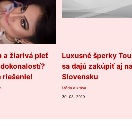
 a žiarivá pleť
Luxusné šperky Tou
dokonalostí?
sa dajú zakúpiť aj n
e riešenie!
Slovensku
a
Móda a krása
30. 08. 2019