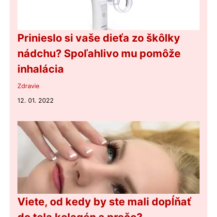
Prinieslo si vaše dieťa zo škôlky
nádchu? Spoľahlivo mu pomôže
inhalácia
Zdravie
12. 01. 2022
Viete, od kedy by ste mali dopĺňať