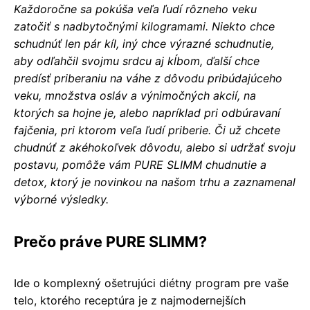
Každoročne sa pokúša veľa ľudí rôzneho veku
zatočiť s nadbytočnými kilogramami. Niekto chce
schudnúť len pár kíl, iný chce výrazné schudnutie,
aby odľahčil svojmu srdcu aj kĺbom, ďalší chce
predísť priberaniu na váhe z dôvodu pribúdajúceho
veku, množstva osláv a výnimočných akcií, na
ktorých sa hojne je, alebo napríklad pri odbúravaní
fajčenia, pri ktorom veľa ľudí priberie. Či už chcete
chudnúť z akéhokoľvek dôvodu, alebo si udržať svoju
postavu, pomôže vám PURE SLIMM chudnutie a
detox, ktorý je novinkou na našom trhu a zaznamenal
výborné výsledky.
Prečo práve PURE SLIMM?
Ide o komplexný ošetrujúci diétny program pre vaše
telo, ktorého receptúra ​​je z najmodernejších