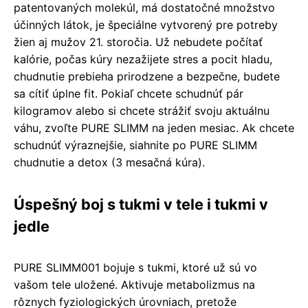
patentovaných molekúl, má dostatočné množstvo
účinných látok, je špeciálne vytvorený pre potreby
žien aj mužov 21. storočia. Už nebudete počítať
kalórie, počas kúry nezažijete stres a pocit hladu,
chudnutie prebieha prirodzene a bezpečne, budete
sa cítiť úplne fit. Pokiaľ chcete schudnúť pár
kilogramov alebo si chcete strážiť svoju aktuálnu
váhu, zvoľte PURE SLIMM na jeden mesiac. Ak chcete
schudnúť výraznejšie, siahnite po PURE SLIMM
chudnutie a detox (3 mesačná kúra).
Úspešný boj s tukmi v tele i tukmi v
jedle
PURE SLIMM001 bojuje s tukmi, ktoré už sú vo
vašom tele uložené. Aktivuje metabolizmus na
rôznych fyziologických úrovniach, pretože