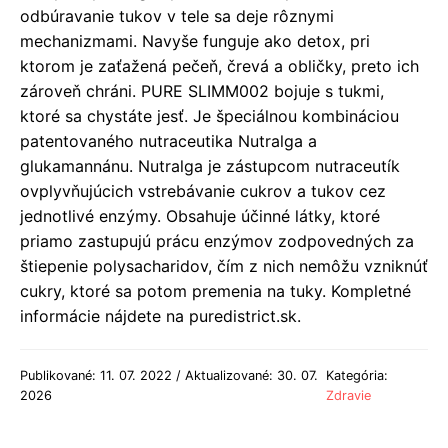
odbúravanie tukov v tele sa deje rôznymi
mechanizmami. Navyše funguje ako detox, pri
ktorom je zaťažená pečeň, črevá a obličky, preto ich
zároveň chráni. PURE SLIMM002 bojuje s tukmi,
ktoré sa chystáte jesť. Je špeciálnou kombináciou
patentovaného nutraceutika Nutralga a
glukamannánu. Nutralga je zástupcom nutraceutík
ovplyvňujúcich vstrebávanie cukrov a tukov cez
jednotlivé enzýmy. Obsahuje účinné látky, ktoré
priamo zastupujú prácu enzýmov zodpovedných za
štiepenie polysacharidov, čím z nich nemôžu vzniknúť
cukry, ktoré sa potom premenia na tuky. Kompletné
informácie nájdete na puredistrict.sk.
Publikované: 11. 07. 2022 / Aktualizované: 30. 07.
Kategória:
2026
Zdravie