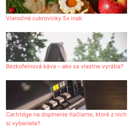
Vianočné cukrovinky 5x inak
Bezkofeínová káva – ako sa vlastne vyrába?
Cartridge na doplnenie tlačiarne, ktoré z nich
si vyberiete?