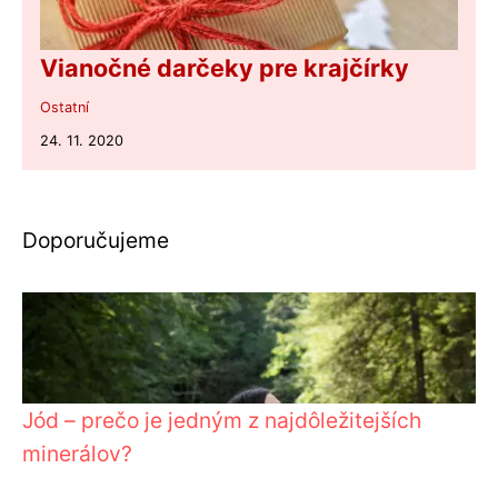
Vianočné darčeky pre krajčírky
Ostatní
24. 11. 2020
Doporučujeme
Jód – prečo je jedným z najdôležitejších
minerálov?