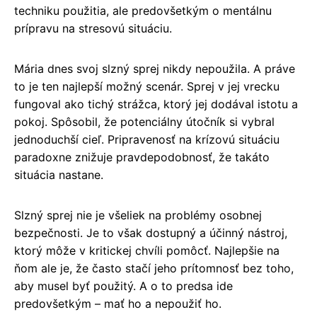
techniku ​​použitia, ale predovšetkým o mentálnu
prípravu na stresovú situáciu.
Mária dnes svoj slzný sprej nikdy nepoužila. A práve
to je ten najlepší možný scenár. Sprej v jej vrecku
fungoval ako tichý strážca, ktorý jej dodával istotu a
pokoj. Spôsobil, že potenciálny útočník si vybral
jednoduchší cieľ. Pripravenosť na krízovú situáciu
paradoxne znižuje pravdepodobnosť, že takáto
situácia nastane.
Slzný sprej nie je všeliek na problémy osobnej
bezpečnosti. Je to však dostupný a účinný nástroj,
ktorý môže v kritickej chvíli pomôcť. Najlepšie na
ňom ale je, že často stačí jeho prítomnosť bez toho,
aby musel byť použitý. A o to predsa ide
predovšetkým – mať ho a nepoužiť ho.