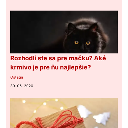
Rozhodli ste sa pre mačku? Aké
krmivo je pre ňu najlepšie?
Ostatní
30. 06. 2020