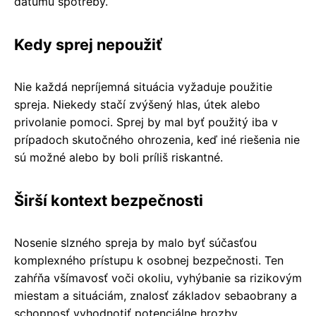
dátumu spotreby.
Kedy sprej nepoužiť
Nie každá nepríjemná situácia vyžaduje použitie
spreja. Niekedy stačí zvýšený hlas, útek alebo
privolanie pomoci. Sprej by mal byť použitý iba v
prípadoch skutočného ohrozenia, keď iné riešenia nie
sú možné alebo by boli príliš riskantné.
Širší kontext bezpečnosti
Nosenie slzného spreja by malo byť súčasťou
komplexného prístupu k osobnej bezpečnosti. Ten
zahŕňa všímavosť voči okoliu, vyhýbanie sa rizikovým
miestam a situáciám, znalosť základov sebaobrany a
schopnosť vyhodnotiť potenciálne hrozby.