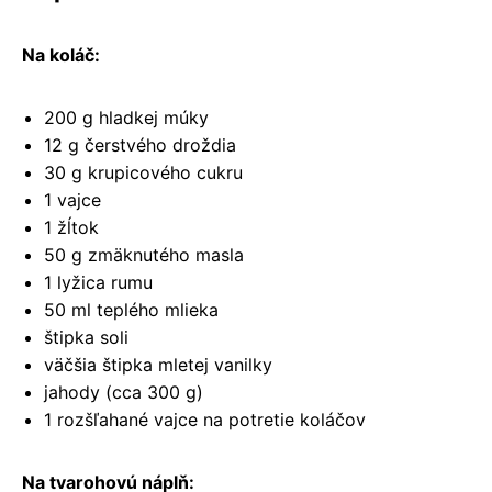
Na koláč:
200 g hladkej múky
12 g čerstvého droždia
30 g krupicového cukru
1 vajce
1 žĺtok
50 g zmäknutého masla
1 lyžica rumu
50 ml teplého mlieka
štipka soli
väčšia štipka mletej vanilky
jahody (cca 300 g)
1 rozšľahané vajce na potretie koláčov
Na tvarohovú náplň: