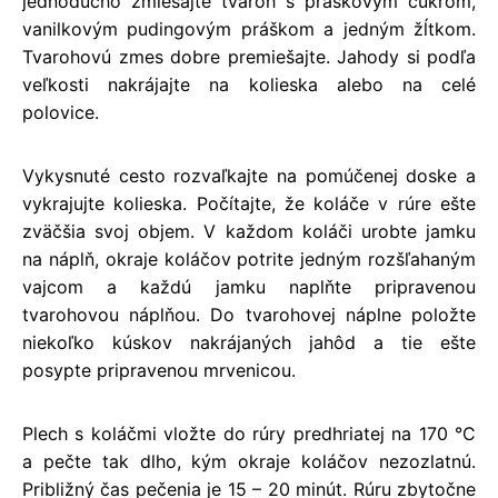
jednoducho zmiešajte tvaroh s práškovým cukrom,
vanilkovým pudingovým práškom a jedným žĺtkom.
Tvarohovú zmes dobre premiešajte. Jahody si podľa
veľkosti nakrájajte na kolieska alebo na celé
polovice.
Vykysnuté cesto rozvaľkajte na pomúčenej doske a
vykrajujte kolieska. Počítajte, že koláče v rúre ešte
zväčšia svoj objem. V každom koláči urobte jamku
na náplň, okraje koláčov potrite jedným rozšľahaným
vajcom a každú jamku naplňte pripravenou
tvarohovou náplňou. Do tvarohovej náplne položte
niekoľko kúskov nakrájaných jahôd a tie ešte
posypte pripravenou mrvenicou.
Plech s koláčmi vložte do rúry predhriatej na 170 °C
a pečte tak dlho, kým okraje koláčov nezozlatnú.
Približný čas pečenia je 15 – 20 minút. Rúru zbytočne