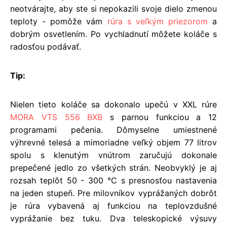
neotvárajte, aby ste si nepokazili svoje dielo zmenou
teploty - pomôže vám
rúra s veľkým priezorom
a
dobrým osvetlením. Po vychladnutí môžete koláče s
radosťou podávať.
Tip:
Nielen tieto koláče sa dokonalo upečú v XXL rúre
MORA VTS 556 BXB
s parnou funkciou a 12
programami pečenia. Dômyselne umiestnené
výhrevné telesá a mimoriadne veľký objem 77 litrov
spolu s klenutým vnútrom zaručujú dokonale
prepečené jedlo zo všetkých strán. Neobvyklý je aj
rozsah teplôt 50 - 300 °C s presnosťou nastavenia
na jeden stupeň. Pre milovníkov vyprážaných dobrôt
je rúra vybavená aj funkciou na teplovzdušné
vyprážanie bez tuku. Dva teleskopické výsuvy