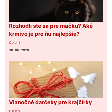
Rozhodli ste sa pre mačku? Aké
krmivo je pre ňu najlepšie?
Ostatní
30. 06. 2020
Vianočné darčeky pre krajčírky
Ostatní