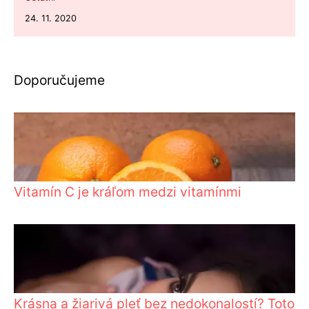
24. 11. 2020
Doporučujeme
Vitamín C je kráľom medzi vitamínmi
Krásna a žiarivá pleť bez nedokonalostí? Toto