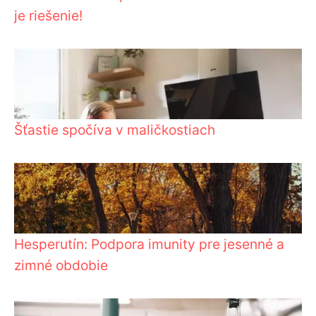
je riešenie!
Šťastie spočíva v maličkostiach
Hesperutín: Podpora imunity pre jesenné a
zimné obdobie