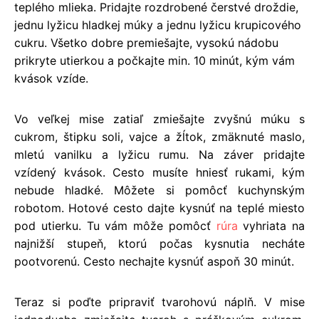
teplého mlieka. Pridajte rozdrobené čerstvé droždie,
jednu lyžicu hladkej múky a jednu lyžicu krupicového
cukru. Všetko dobre premiešajte, vysokú nádobu
prikryte utierkou a počkajte min. 10 minút, kým vám
kvások vzíde.
Vo veľkej mise zatiaľ zmiešajte zvyšnú múku s
cukrom, štipku soli, vajce a žĺtok, zmäknuté maslo,
mletú vanilku a lyžicu rumu. Na záver pridajte
vzídený kvások. Cesto musíte hniesť rukami, kým
nebude hladké. Môžete si pomôcť kuchynským
robotom. Hotové cesto dajte kysnúť na teplé miesto
pod utierku. Tu vám môže pomôcť
rúra
vyhriata na
najnižší stupeň, ktorú počas kysnutia necháte
pootvorenú. Cesto nechajte kysnúť aspoň 30 minút.
Teraz si poďte pripraviť tvarohovú náplň. V mise