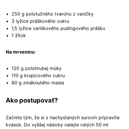
250 g polotučného tvarohu z vaničky
3 lyžice práškového cukru
1,5 lyžice vanilkového pudingového prášku
1 žĺtok
Na mrvenicu:
120 g polohrubej múky
110 g krupicového cukru
80 g zmäknutého masla
Ako postupovať?
Začnite tým, že si z nachystaných surovín pripravíte
kvások. Do vyššej nádoby nalejte celých 50 ml