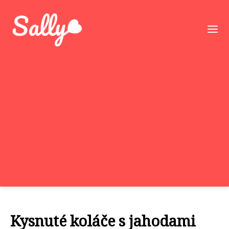
Kysnuté koláče s jahodami