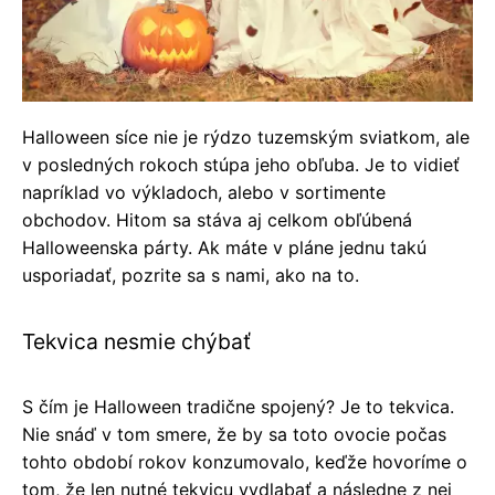
Halloween síce nie je rýdzo tuzemským sviatkom, ale
v posledných rokoch stúpa jeho obľuba. Je to vidieť
napríklad vo výkladoch, alebo v sortimente
obchodov. Hitom sa stáva aj celkom obľúbená
Halloweenska párty. Ak máte v pláne jednu takú
usporiadať, pozrite sa s nami, ako na to.
Tekvica nesmie chýbať
S čím je Halloween tradične spojený? Je to tekvica.
Nie snáď v tom smere, že by sa toto ovocie počas
tohto období rokov konzumovalo, keďže hovoríme o
tom, že len nutné tekvicu vydlabať a následne z nej