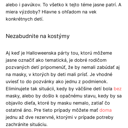
alebo i pavúkov. To všetko k tejto téme jasne patrí. A
miera výzdoby? Hlavne s ohľadom na vek
konkrétnych detí.
Nezabudnite na kostýmy
Aj keď je Halloweenska párty tou, ktorú môžeme
jasne označiť ako tematická, je dobré rodičom
pozvaných detí pripomenúť, že by nemali zabúdať aj
na masky, v ktorých by deti mali prísť. Je vhodné
uviesť to do pozvánky ako jednu z podmienok.
Eliminujete tak situácii, kedy by väčšine detí bola
bez
masky, alebo by došlo k opačnému stavu, kedy by sa
objavilo dieťa, ktoré by masku nemalo, zatiaľ čo
ostatné áno. Pre tieto prípady môžete mať
doma
jednu až dve rezervné, ktorými v prípade potreby
zachránite situáciu.