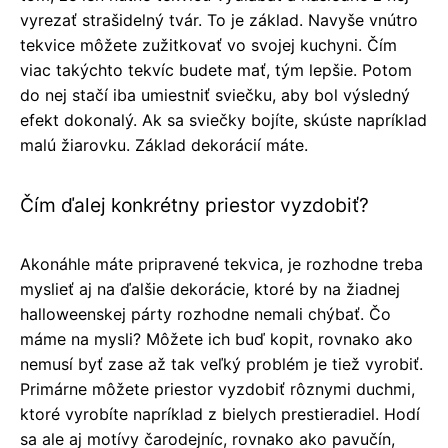
vyrezať strašidelný tvár. To je základ. Navyše vnútro
tekvice môžete zužitkovať vo svojej kuchyni. Čím
viac takýchto tekvíc budete mať, tým lepšie. Potom
do nej stačí iba umiestniť sviečku, aby bol výsledný
efekt dokonalý. Ak sa sviečky bojíte, skúste napríklad
malú žiarovku. Základ dekorácií máte.
Čím ďalej konkrétny priestor vyzdobiť?
Akonáhle máte pripravené tekvica, je rozhodne treba
myslieť aj na ďalšie dekorácie, ktoré by na žiadnej
halloweenskej párty rozhodne nemali chýbať. Čo
máme na mysli? Môžete ich buď kopit, rovnako ako
nemusí byť zase až tak veľký problém je tiež vyrobiť.
Primárne môžete priestor vyzdobiť rôznymi duchmi,
ktoré vyrobíte napríklad z bielych prestieradiel. Hodí
sa ale aj motívy čarodejníc, rovnako ako pavučín,