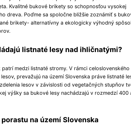
ta. Kvalitné bukové brikety so schopnosťou vysokej
o dreva. Poďme sa spoločne bližšie zoznámiť s buk
né brikety- alternatívny a ekologicky výhodný spôs
orov.
ládajú listnaté lesy nad ihličnatými?
 patrí medzi listnaté stromy. V rámci celoslovenského
 lesov, prevažujú na území Slovenska práve listnaté le
ozdelenia lesov v závislosti od vegetačných stupňov tv
skej výšky sa bukové lesy nachádzajú v rozmedzí 400 
o porastu na území Slovenska