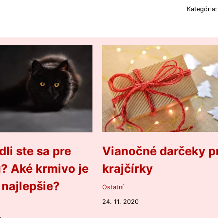
Kategória
li ste sa pre
Vianočné darčeky p
? Aké krmivo je
krajčírky
 najlepšie?
Ostatní
24. 11. 2020