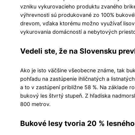
vzniku vykurovacieho produktu zvaného brike
výhrevnosti sú produkované zo 100% bukovéh
drevom, vďaka ktorému možno využívať lisova
vykurovania domácností a nebytových priest
Vedeli ste, že na Slovensku prev
Ako je isto väčšine všeobecne známe, tak buk
pohľadu na zastúpenie ihličnatých a listnatých
a to v zastúpení približne 58 %. Na základe r
bukový les štvrtý stupeň. Z hľadiska nadmor
800 metrov.
Bukové lesy tvoria 20 % lesnéh