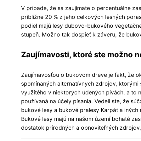
V prípade, že sa zaujímate o percentuálne za
približne 20 % z jeho celkových lesných pora
podiel majú lesy dubovo-bukového vegetačné
stupeň. Možno tak dospieť k záveru, že bukové
Zaujímavosti, ktoré ste možno ne
Zaujímavosťou o bukovom dreve je fakt, že o
spomínaných alternatívnych zdrojov, ktorými 
využitého v niektorých údených pivách, a to
používaná na účely písania. Vedeli ste, že 
bukové lesy a bukové pralesy Karpát a iných 
Bukové lesy majú na našom území bohaté zast
dostatok prírodných a obnoviteľných zdrojov