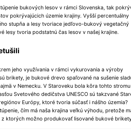
stúpenie bukových lesov v rámci Slovenska, tak pokrý
stov pokrývajúcich územie krajiny. Vyšší percentuálny
ho stupňa a lesy tvoriace jedľovo-bukový vegetačný
 lesy tvoria podstatnú čas lesov v našej krajine.
tušili
krem jeho využívania v rámci vykurovania a výroby
sú brikety, je bukové drevo spaľované na sušenie slad
 najmä v Nemecku. V Staroveku bola kôra tohto stromu
súčasťou Svetového dedičstva UNESCO sú takzvané Star
regiónov Európy, ktoré tvoria súčasť i nášho územia?
úpenie, čím má naša krajina veľkú výhodu, pretože m
, z ktorých možno produkovať lisované bukové brikety