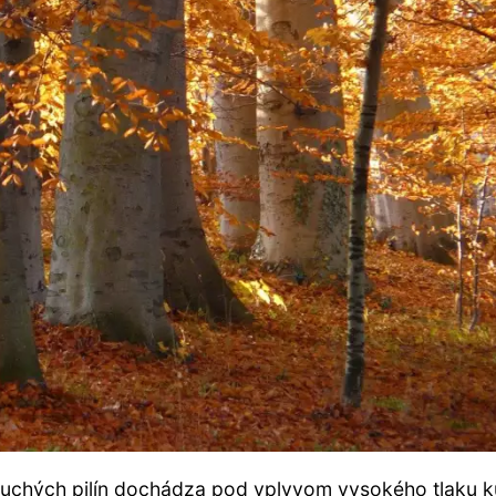
 suchých pilín dochádza pod vplyvom vysokého tlaku k