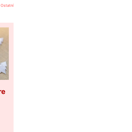
:
Ostatní
re