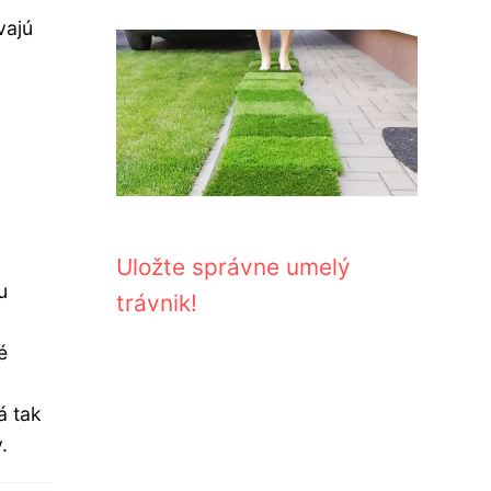
vajú
Uložte správne umelý
u
trávnik!
é
á tak
.