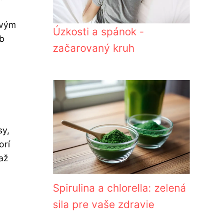
ovým
Úzkosti a spánok -
ob
začarovaný kruh
sy,
orí
až
Spirulina a chlorella: zelená
sila pre vaše zdravie