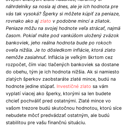
náhrdelníky sa nosia aj dnes, ale je ich hodnota pre
vás tak vysoká? Šperky si môžete kúpiť za peniaze,
rovnako ako aj
zlato
v podobne mincí a zliatok.
Peniaze môžu na svojej hodnote veľa strácať, najmä
časom. Pokiaľ máte pod vankúšom uložený zväzok
bankoviek, jeho reálna hodnota bude po rokoch
oveľa nižšia. Je to dôsledkom inflácie, ktorá zlato
nemôže zasiahnuť.
Inflácia je veľkým škrtom cez
rozpočet, čím viac tlačených bankoviek sa dostane
do obehu, tým je ich hodnota nižšia. Ak si namiesto
zlatých šperkov zaobstaráte zlaté mince, budú na
hodnote jedine stúpať.
Investičné zlato
sa vám
vyplatí viacej ako šperky, ktorými sa len budete
chcieť pochváliť pred ostatnými. Zlaté mince vo
vašom trezore budú skutočnou hodnotou, ktorú síce
nebudete môcť predvádzať ostatným, ale budú
stabilitou pre vašu finančnú situáciu.