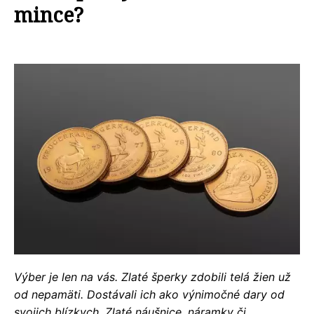
mince?
Výber je len na vás. Zlaté šperky zdobili telá žien už
od nepamäti. Dostávali ich ako výnimočné dary od
svojich blízkych. Zlaté náušnice, náramky či