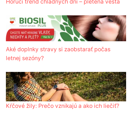
Horúci trend chladných dní – pletená vesta
Aké doplnky stravy si zaobstarať počas
letnej sezóny?
Kŕčové žily: Prečo vznikajú a ako ich liečiť?