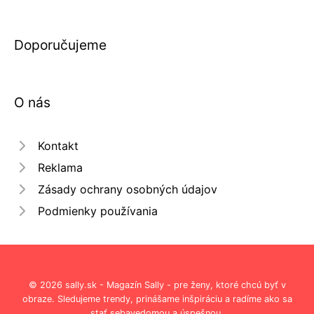
Doporučujeme
O nás
Kontakt
Reklama
Zásady ochrany osobných údajov
Podmienky používania
© 2026 sally.sk - Magazín Sally - pre ženy, ktoré chcú byť v
obraze. Sledujeme trendy, prinášame inšpiráciu a radíme ako sa
stať sebavedomou a úspešnou.