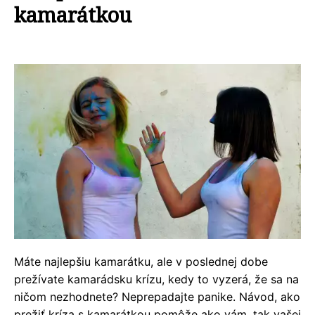
kamarátkou
Máte najlepšiu kamarátku, ale v poslednej dobe
prežívate kamarádsku krízu, kedy to vyzerá, že sa na
ničom nezhodnete? Neprepadajte panike. Návod, ako
prežiť kríza s kamarátkou pomôže ako vám, tak vašej