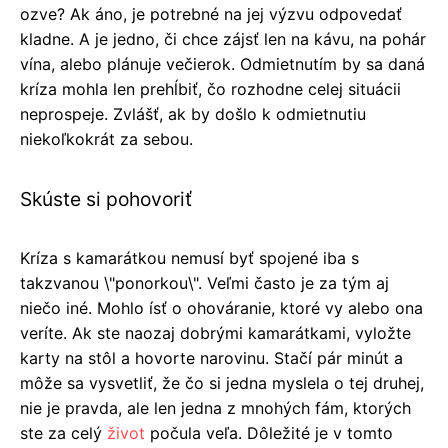
ozve? Ak áno, je potrebné na jej výzvu odpovedať
kladne. A je jedno, či chce zájsť len na kávu, na pohár
vína, alebo plánuje večierok. Odmietnutím by sa daná
kríza mohla len prehĺbiť, čo rozhodne celej situácii
neprospeje. Zvlášť, ak by došlo k odmietnutiu
niekoľkokrát za sebou.
Skúste si pohovoriť
Kríza s kamarátkou nemusí byť spojené iba s
takzvanou \"ponorkou\". Veľmi často je za tým aj
niečo iné. Mohlo ísť o ohováranie, ktoré vy alebo ona
veríte. Ak ste naozaj dobrými kamarátkami, vyložte
karty na stôl a hovorte narovinu. Stačí pár minút a
môže sa vysvetliť, že čo si jedna myslela o tej druhej,
nie je pravda, ale len jedna z mnohých fám, ktorých
ste za celý
život
počula veľa. Dôležité je v tomto