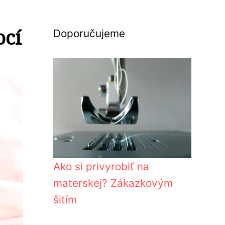
ocí
Doporučujeme
Ako si privyrobiť na
materskej? Zákazkovým
šitím