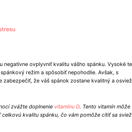
stresu
u negatívne ovplyvniť kvalitu vášho spánku. Vysoké te
š spánkový režim a spôsobiť nepohodlie. Avšak, s
e zabezpečiť, že váš spánok zostane kvalitný a osviež
 nocí zvážte doplnenie
vitamínu D
. Tento vitamín môže
 celkovú kvalitu spánku, čo vám pomôže cítiť sa sviež