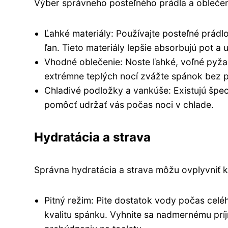
Výber správneho posteľného prádla a oblečen
Ľahké materiály: Používajte posteľné prádl
ľan. Tieto materiály lepšie absorbujú pot 
Vhodné oblečenie: Noste ľahké, voľné pyža
extrémne teplých nocí zvážte spánok bez 
Chladivé podložky a vankúše: Existujú špe
pomôcť udržať vás počas noci v chlade.
Hydratácia a strava
Správna hydratácia a strava môžu ovplyvniť k
Pitný režim: Pite dostatok vody počas celéh
kvalitu spánku. Vyhnite sa nadmernému príj