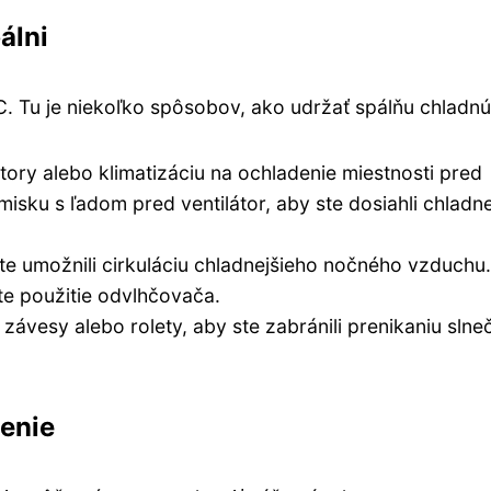
álni
C. Tu je niekoľko spôsobov, ako udržať spálňu chladnú
látory alebo klimatizáciu na ochladenie miestnosti pred
misku s ľadom pred ventilátor, aby ste dosiahli chladne
ste umožnili cirkuláciu chladnejšieho nočného vzduchu
te použitie odvlhčovača.
závesy alebo rolety, aby ste zabránili prenikaniu sln
čenie