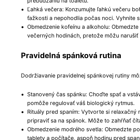
prebúdzaniu na toaletu.
Ľahká večera: Konzumujte ľahkú večeru bohat
ťažkosti a nepohodlia počas noci. Vyhnite
Obmedzenie kofeínu a alkoholu: Obmedzte p
večerných hodinách, pretože môžu narušiť
Pravidelná spánková rutina
Dodržiavanie pravidelnej spánkovej rutiny m
Stanovený čas spánku: Choďte spať a vstáv
pomôže regulovať váš biologický rytmus.
Rituály pred spaním: Vytvorte si relaxačný
pripraviť sa na spánok. Môže to zahŕňať čít
Obmedzenie modrého svetla: Obmedzte použ
tablety a počítače, aspoň hodinu pred span