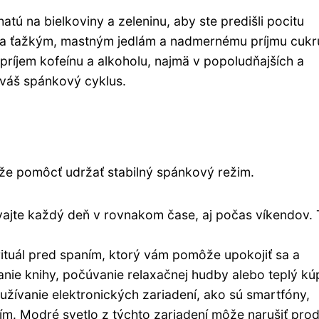
ú na bielkoviny a zeleninu, aby ste predišli pocitu
 sa ťažkým, mastným jedlám a nadmernému príjmu cukr
ríjem kofeínu a alkoholu, najmä v popoludňajších a
 váš spánkový cyklus.
ôže pomôcť udržať stabilný spánkový režim.
ajte každý deň v rovnakom čase, aj počas víkendov. 
 rituál pred spaním, ktorý vám pomôže upokojiť sa a
anie knihy, počúvanie relaxačnej hudby alebo teplý kú
ívanie elektronických zariadení, ako sú smartfóny,
ím. Modré svetlo z týchto zariadení môže narušiť pro