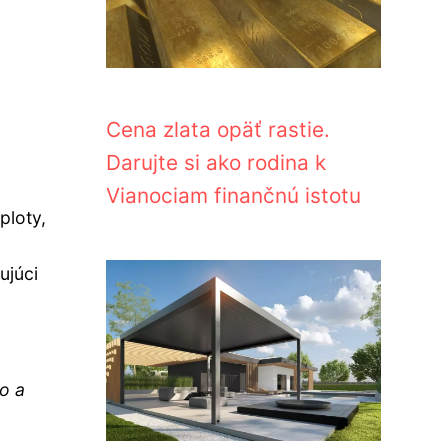
Cena zlata opäť rastie.
Darujte si ako rodina k
Vianociam finančnú istotu
ploty,
ujúci
o a