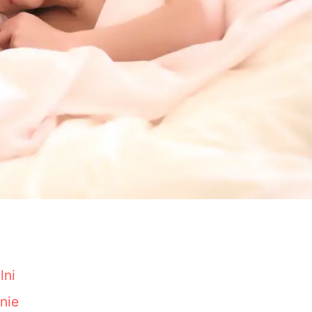
lni
nie