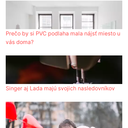
Prečo by si PVC podlaha mala nájsť miesto u
vás doma?
Singer aj Lada majú svojich nasledovníkov