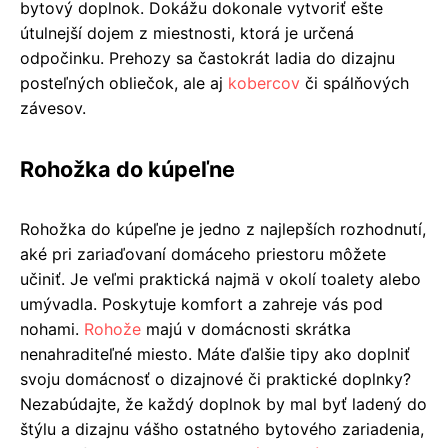
bytový doplnok. Dokážu dokonale vytvoriť ešte
útulnejší dojem z miestnosti, ktorá je určená
odpočinku. Prehozy sa častokrát ladia do dizajnu
posteľných obliečok, ale aj
kobercov
či spálňových
závesov.
Rohožka do kúpeľne
Rohožka do kúpeľne je jedno z najlepších rozhodnutí,
aké pri zariaďovaní domáceho priestoru môžete
učiniť. Je veľmi praktická najmä v okolí toalety alebo
umývadla. Poskytuje komfort a zahreje vás pod
nohami.
Rohože
majú v domácnosti skrátka
nenahraditeľné miesto. Máte ďalšie tipy ako doplniť
svoju domácnosť o dizajnové či praktické doplnky?
Nezabúdajte, že každý doplnok by mal byť ladený do
štýlu a dizajnu vášho ostatného bytového zariadenia,