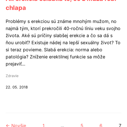
chlapa
Problémy s erekciou sú známe mnohým mužom, no
najmä tým, ktorí prekročili 40-ročnú líniu veku svojho
života. Aké sú príčiny slabšej erekcie a čo sa dá s
ňou urobiť? Existuje nádej na lepší sexuálny život? To
si teraz povieme. Slabá erekcia: norma alebo
patológia? Zníženie erektilnej funkcie sa môže
prejaviť...
Zdravie
22. 05. 2018
← Novšie
1
...
5
6
7