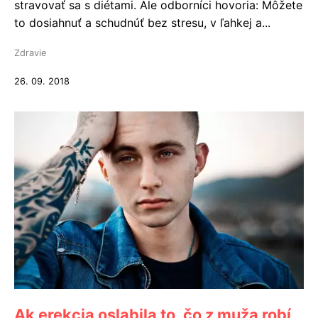
stravovať sa s diétami. Ale odborníci hovoria: Môžete
to dosiahnuť a schudnúť bez stresu, v ľahkej a...
Zdravie
26. 09. 2018
Ak erekcia oslabila to, čo z muža robí