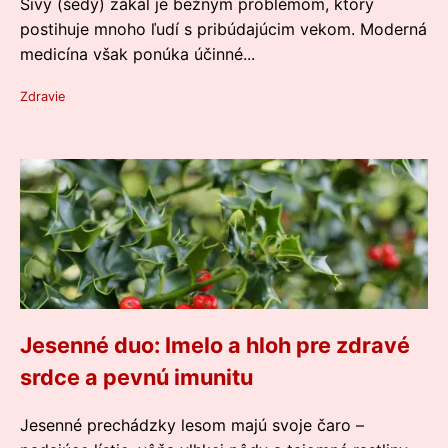
Sivý (šedý) zákal je bežným problémom, ktorý
postihuje mnoho ľudí s pribúdajúcim vekom. Moderná
medicína však ponúka účinné...
Zdravie
Jesenné duo: Imelo a hloh pre zdravé
srdce a pevnú imunitu
Jesenné prechádzky lesom majú svoje čaro –