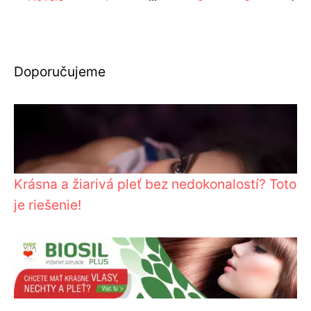
Doporučujeme
Krásna a žiarivá pleť bez nedokonalostí? Toto
je riešenie!