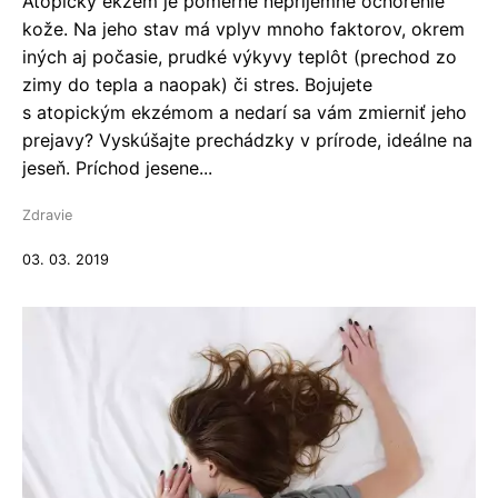
Atopický ekzém je pomerne nepríjemné ochorenie
kože. Na jeho stav má vplyv mnoho faktorov, okrem
iných aj počasie, prudké výkyvy teplôt (prechod zo
zimy do tepla a naopak) či stres. Bojujete
s atopickým ekzémom a nedarí sa vám zmierniť jeho
prejavy? Vyskúšajte prechádzky v prírode, ideálne na
jeseň. Príchod jesene...
Zdravie
03. 03. 2019