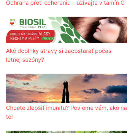
Ochrana proti ochoreniu – užívajte vitamín C
Aké doplnky stravy si zaobstarať počas
letnej sezóny?
Chcete zlepšiť imunitu? Povieme vám, ako na
to!