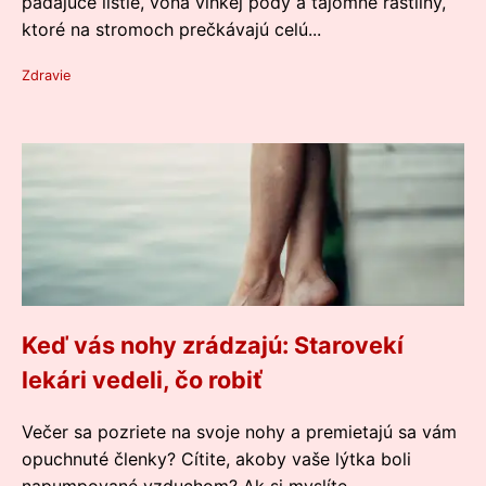
padajúce lístie, vôňa vlhkej pôdy a tajomné rastliny,
ktoré na stromoch prečkávajú celú...
Zdravie
Keď vás nohy zrádzajú: Starovekí
lekári vedeli, čo robiť
Večer sa pozriete na svoje nohy a premietajú sa vám
opuchnuté členky? Cítite, akoby vaše lýtka boli